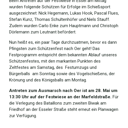
Beim Antreten auf der Festwiese in Essel am Mittag
wurden folgende Schützen für Erfolge im Schießsport
ausgezeichnet: Nick Hegemann, Lukas Hook, Pascal Flues,
Stefan Kunz, Thomas Schultenhöfer und Niels Stauff.
Zudem wurden Carlo Enke zum Hauptmann und Christoph
Dörlemann zum Leutnant befördert.
Nun heißt es, ein paar Tage durchzuatmen, bevor es dann
Pfingsten zum Schützenfest nach Oer geht! Das
Festprogramm entspricht dem bekannten Ablauf unseres
Schützenfestes, mit den markanten Punkten des
Zeltfestes am Samstag, des Festumzugs und
Bürgerballs am Sonntag sowie des Vogelschießens, der
Krönung und des Königsballs am Montag.
Antreten zum Ausmarsch nach Oer ist am 28. Mai um
13:30 Uhr auf der Festwiese an der Marfeldstraße.
Für
die Verlegung des Bataillons zum zweiten Biwak am
Friedhof an der Esseler Straße steht erneut ein Planwagen
zur Verfügung.