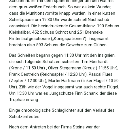
Schultenhöfer mit dem späteren Sieger um den Hut mit
dem grün-weißen Federbusch. So war es kein Wunder,
dass die Munitionsvorräte knapp wurden. In einer kurzen
Schießpause um 19:30 Uhr wurde schnell Nachschub
organisiert. Die beeindruckende Gesamtbilanz: 190 Schuss
Kleinkaliber, 452 Schuss Schrot und 251 Brenneke
Flintenlaufgeschosse („Königspatronen“). Insgesamt
brachten also 893 Schuss die Gewehre zum Glühen.
Das Schießen begann gegen 11:30 Uhr mit den Insignien,
die sich folgende Schützen sicherten: Tim Eberhardt
(Krone / 11:50 Uhr) , Oliver Stegemann (Kreuz ( 11:55 Uhr),
Frank Oestreich (Reichsapfel / 12:20 Uhr), Pascal Flues
(Zepter / 12:30 Uhr), Martin Hartmann (linker Flügel / 13:50
Uhr). Zäh wie der Vogel insgesamt war auch rechte Flügel.
Um 15:30 Uhr war es Jungschütze Finn Schank, der diese
Trophäe errang.
Einige chronologische Schlaglichter auf den Verlauf des
Schützenfestes:
Nach dem Antreten bei der Firma Steins war der